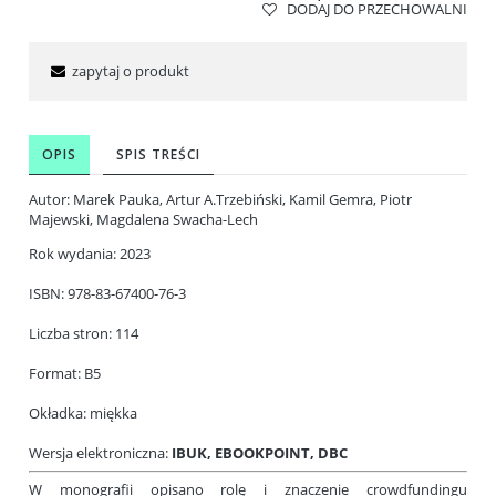
DODAJ DO PRZECHOWALNI
zapytaj o produkt
OPIS
SPIS TREŚCI
Autor: Marek Pauka, Artur A.Trzebiński, Kamil Gemra, Piotr
Majewski, Magdalena Swacha-Lech
Rok wydania: 2023
ISBN: 978-83-67400-76-3
Liczba stron: 114
Format: B5
Okładka: miękka
Wersja elektroniczna:
IBUK
,
EBOOKPOINT
,
DBC
W monografii opisano rolę i znaczenie crowdfundingu