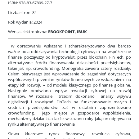
ISBN: 978-83-67899-27-7
Liczba stron: 84
Rok wydania: 2024
Wersja elektroniczna:
EBOOKPOINT
,
IBUK
W opracowaniu wskazano i scharakteryzowano dwa bardzo
ważne pola oddziaływania technologii cyfrowych na współczesne
finanse, począwszy od kryptowalut, przez blokchain, FinTech, po
alternatywne źródła finansowania działalności przedsiębiorstw,
takie jak np. crowdfunding. Monografia zawiera cztery rozdziały.
Celem pierwszego jest wprowadzenie do zagadnień dotyczących
współczesnych przemian rynków finansowych ze wskazaniem na
etapy ich rozwoju – od modelu kla­sycznego po finanse globalne.
Następnie omówiono wpływ rewolucji cyfrowej na rozwój
finansów. W rozdziale trzecim dokonano analizy wpływu
digitalizacji i rozwiązań FinTech na funkcjonowanie małych i
średnich przedsiębiorstw, zaś w ostatnim zaprezentowano
crowdfunding, jego miejsce w gospodarce współdzielenia,
mechanizmy działania, a także wskazano rolę, jaką on odgry­wa na
rynku alternatywnego finansowania
Słowa kluczowe: rynek finansowy, rewolucja cyfrowa,