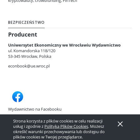
kryptowaluty, crowdfunding, FinTech
BEZPIECZEŃSTWO
Producent
Uniwersytet Ekonomiczny we Wrocławiu Wydawnictwo
ul. Komandorska 118/120
53-345 Wrocław, Polska
econbook@ue.wroc.pl
Wydawnictwo na Facebooku
INFORMACJE
Strona korzysta z plików cookies w celu realizacji
usług i zgodnie z
Polityką Plików Cookies
. Możesz
określić warunki przechowywania lub dostępu do
plików cookies w Twojej przeglądarce.
Pokaż pełną wersję strony